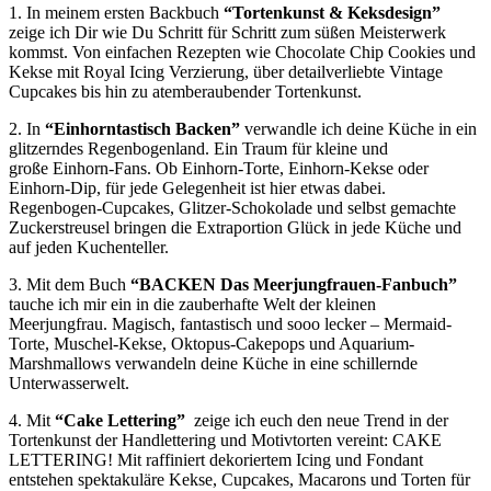
1. In meinem ersten Backbuch
“Tortenkunst & Keksdesign”
zeige ich Dir wie Du Schritt für Schritt zum süßen Meisterwerk
kommst. Von einfachen Rezepten wie Chocolate Chip Cookies und
Kekse mit Royal Icing Verzierung, über detailverliebte Vintage
Cupcakes bis hin zu atemberaubender Tortenkunst.
2. In
“Einhorntastisch Backen”
verwandle ich deine Küche in ein
glitzerndes Regenbogenland. Ein Traum für kleine und
große Einhorn-Fans. Ob Einhorn-Torte, Einhorn-Kekse oder
Einhorn-Dip, für jede Gelegenheit ist hier etwas dabei.
Regenbogen-Cupcakes, Glitzer-Schokolade und selbst gemachte
Zuckerstreusel bringen die Extraportion Glück in jede Küche und
auf jeden Kuchenteller.
3. Mit dem Buch
“BACKEN Das Meerjungfrauen-Fanbuch”
tauche ich mir ein in die zauberhafte Welt der kleinen
Meerjungfrau.
Magisch, fantastisch und sooo lecker – Mermaid-
Torte, Muschel-Kekse,
Oktopus-Cakepops und Aquarium-
Marshmallows verwandeln deine Küche in eine schillernde
Unterwasserwelt.
4. Mit
“Cake Lettering”
zeige ich euch den neue Trend in der
Tortenkunst der Handlettering und Motivtorten vereint: CAKE
LETTERING! Mit raffiniert dekoriertem Icing und Fondant
entstehen spektakuläre Kekse, Cupcakes, Macarons und Torten für