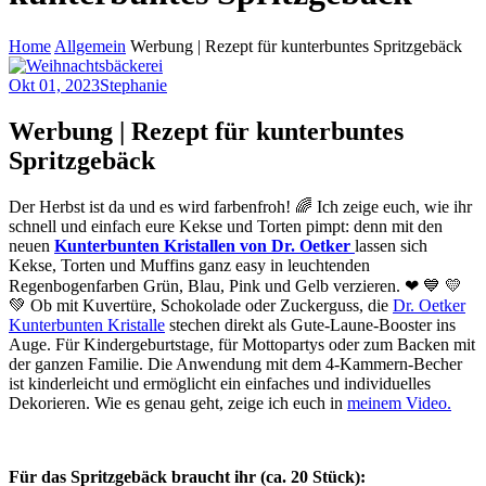
Home
Allgemein
Werbung | Rezept für kunterbuntes Spritzgebäck
Okt 01, 2023
Stephanie
Werbung | Rezept für kunterbuntes
Spritzgebäck
Der Herbst ist da und es wird farbenfroh! 🌈 Ich zeige euch, wie ihr
schnell und einfach eure Kekse und Torten pimpt: denn mit den
neuen
Kunterbunten Kristallen von Dr. Oetker
lassen sich
Kekse, Torten und Muffins ganz easy in leuchtenden
Regenbogenfarben Grün, Blau, Pink und Gelb verzieren. ❤ 💙 💛
💚 Ob mit Kuvertüre, Schokolade oder Zuckerguss, die
Dr. Oetker
Kunterbunten Kristalle
stechen direkt als Gute-Laune-Booster ins
Auge. Für Kindergeburtstage, für Mottopartys oder zum Backen mit
der ganzen Familie. Die Anwendung mit dem 4-Kammern-Becher
ist kinderleicht und ermöglicht ein einfaches und individuelles
Dekorieren. Wie es genau geht, zeige ich euch in
meinem Video.
Für das Spritzgebäck braucht ihr (ca. 20 Stück):