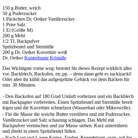
150 g Butter, weich
50 g Puderzucker
1 Päckchen Dr. Oetker Vanillezucker
1 Prise Salz
1 Ei (Größe M)
200 g Mehl
1/2 TL Backpulver
Spritzbeutel und Sterntülle
200 g Dr. Oetker Kuvertüre weiß
Dr. Oetker
Kunterbunte Kristalle
Das Wichtigste vorne weg: bereitet für dieses Rezept wirklich alles
vor. Backblech, Backofen, etc.pp. – denn dann geht es zackizacki!
Oder aber ihr kühlt das aufgespritzte Gebäck vor dem Backen für
min. 30 Minuten.
⁃ Den Backofen auf 180 Grad Umluft vorheizen und ein Backblech
mit Backpapier vorbereiten. Einen Spritzbeutel mit Sterntülle bereit
legen und die Kuvertüre schmelzen (Wasserbad oder Mikrowelle).
⁃ Für die Masse die weiche Butter verrühren und mit Puderzucker,
Vanillezucker und Salz schaumig schlagen. Das Mehl mit
Backpulver vermischen und zur Masse sieben. Kurz unterrühren
und direkt in einen Spritzbeutel füllen.
⁃ Nach Lust und Laune Kreise, Tupfen, Regenbögen, uvm. auf das