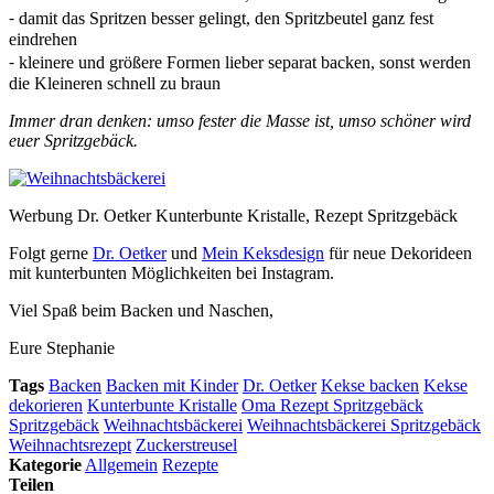
⁃ damit das Spritzen besser gelingt, den Spritzbeutel ganz fest
eindrehen
⁃ kleinere und größere Formen lieber separat backen, sonst werden
die Kleineren schnell zu braun
Immer dran denken: umso fester die Masse ist, umso schöner wird
euer Spritzgebäck.
Werbung Dr. Oetker Kunterbunte Kristalle, Rezept Spritzgebäck
Folgt gerne
Dr. Oetker
und
Mein Keksdesign
für neue Dekorideen
mit kunterbunten Möglichkeiten bei Instagram.
Viel Spaß beim Backen und Naschen,
Eure Stephanie
Tags
Backen
Backen mit Kinder
Dr. Oetker
Kekse backen
Kekse
dekorieren
Kunterbunte Kristalle
Oma Rezept Spritzgebäck
Spritzgebäck
Weihnachtsbäckerei
Weihnachtsbäckerei Spritzgebäck
Weihnachtsrezept
Zuckerstreusel
Kategorie
Allgemein
Rezepte
Teilen