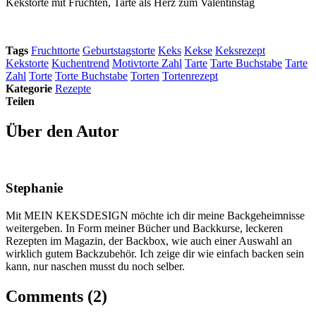
Kekstorte mit Früchten, Tarte als Herz zum Valentinstag
Tags
Fruchttorte
Geburtstagstorte
Keks
Kekse
Keksrezept
Kekstorte
Kuchentrend
Motivtorte Zahl
Tarte
Tarte Buchstabe
Tarte
Zahl
Torte
Torte Buchstabe
Torten
Tortenrezept
Kategorie
Rezepte
Teilen
Über den Autor
Stephanie
Mit MEIN KEKSDESIGN möchte ich dir meine Backgeheimnisse
weitergeben. In Form meiner Bücher und Backkurse, leckeren
Rezepten im Magazin, der Backbox, wie auch einer Auswahl an
wirklich gutem Backzubehör. Ich zeige dir wie einfach backen sein
kann, nur naschen musst du noch selber.
Comments (2)