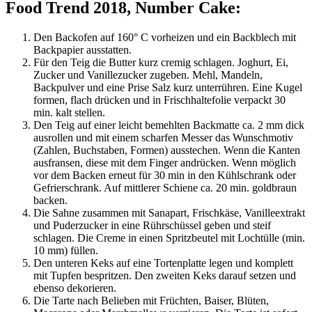
Food Trend 2018, Number Cake:
Den Backofen auf 160° C vorheizen und ein Backblech mit
Backpapier ausstatten.
Für den Teig die Butter kurz cremig schlagen. Joghurt, Ei,
Zucker und Vanillezucker zugeben. Mehl, Mandeln,
Backpulver und eine Prise Salz kurz unterrühren. Eine Kugel
formen, flach drücken und in Frischhaltefolie verpackt 30
min. kalt stellen.
Den Teig auf einer leicht bemehlten Backmatte ca. 2 mm dick
ausrollen und mit einem scharfen Messer das Wunschmotiv
(Zahlen, Buchstaben, Formen) ausstechen. Wenn die Kanten
ausfransen, diese mit dem Finger andrücken. Wenn möglich
vor dem Backen erneut für 30 min in den Kühlschrank oder
Gefrierschrank. Auf mittlerer Schiene ca. 20 min. goldbraun
backen.
Die Sahne zusammen mit Sanapart, Frischkäse, Vanilleextrakt
und Puderzucker in eine Rührschüssel geben und steif
schlagen. Die Creme in einen Spritzbeutel mit Lochtülle (min.
10 mm) füllen.
Den unteren Keks auf eine Tortenplatte legen und komplett
mit Tupfen bespritzen. Den zweiten Keks darauf setzen und
ebenso dekorieren.
Die Tarte nach Belieben mit Früchten, Baiser, Blüten,