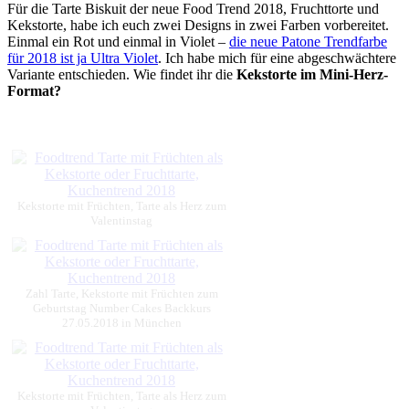
Für die Tarte Biskuit der neue Food Trend 2018, Fruchttorte und
Kekstorte, habe ich euch zwei Designs in zwei Farben vorbereitet.
Einmal ein Rot und einmal in Violet –
d
ie neue Patone Trendfarbe
für 2018 ist ja Ultra Violet
. Ich habe mich für eine abgeschwächtere
Variante entschieden. Wie findet ihr die
Kekstorte im Mini-Herz-
Format?
Kekstorte mit Früchten, Tarte als Herz zum
Valentinstag
Zahl Tarte, Kekstorte mit Früchten zum
Geburtstag Number Cakes Backkurs
27.05.2018 in München
Kekstorte mit Früchten, Tarte als Herz zum