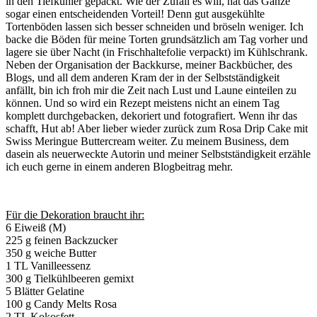
in den Tiefkühler gepackt. Wie der Zufall es will, hat das Ganze
sogar einen entscheidenden Vorteil! Denn gut ausgekühlte
Tortenböden lassen sich besser schneiden und bröseln weniger. Ich
backe die Böden für meine Torten grundsätzlich am Tag vorher und
lagere sie über Nacht (in Frischhaltefolie verpackt) im Kühlschrank.
Neben der Organisation der Backkurse, meiner Backbücher, des
Blogs, und all dem anderen Kram der in der Selbstständigkeit
anfällt, bin ich froh mir die Zeit nach Lust und Laune einteilen zu
können. Und so wird ein Rezept meistens nicht an einem Tag
komplett durchgebacken, dekoriert und fotografiert. Wenn ihr das
schafft, Hut ab! Aber lieber wieder zurück zum Rosa Drip Cake mit
Swiss Meringue Buttercream
weiter. Zu meinem Business, dem
dasein als neuerweckte Autorin und meiner Selbstständigkeit erzähle
ich euch gerne in einem anderen Blogbeitrag mehr.
Für die Dekoration braucht ihr:
6 Eiweiß (M)
225 g feinen Backzucker
350 g weiche Butter
1 TL Vanilleessenz
300 g Tielkühlbeeren gemixt
5 Blätter Gelatine
100 g Candy Melts Rosa
2 TL Kokosfett