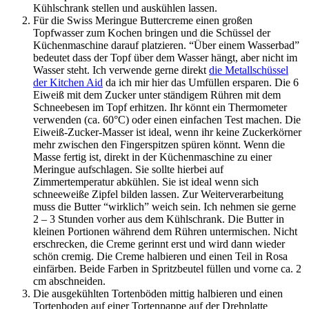
Kühlschrank stellen und auskühlen lassen.
Für die Swiss Meringue Buttercreme einen großen
Topfwasser zum Kochen bringen und die Schüssel der
Küchenmaschine darauf platzieren. “Über einem Wasserbad”
bedeutet dass der Topf über dem Wasser hängt, aber nicht im
Wasser steht. Ich verwende gerne direkt
die Metallschüssel
der Kitchen Aid
da ich mir hier das Umfüllen ersparen. Die 6
Eiweiß mit dem Zucker unter ständigem Rühren mit dem
Schneebesen im Topf erhitzen. Ihr könnt ein Thermometer
verwenden (ca. 60°C) oder einen einfachen Test machen. Die
Eiweiß-Zucker-Masser ist ideal, wenn ihr keine Zuckerkörner
mehr zwischen den Fingerspitzen spüren könnt. Wenn die
Masse fertig ist, direkt in der Küchenmaschine zu einer
Meringue aufschlagen. Sie sollte hierbei auf
Zimmertemperatur abkühlen. Sie ist ideal wenn sich
schneeweiße Zipfel bilden lassen. Zur Weiterverarbeitung
muss die Butter “wirklich” weich sein. Ich nehmen sie gerne
2 – 3 Stunden vorher aus dem Kühlschrank. Die Butter in
kleinen Portionen während dem Rühren untermischen. Nicht
erschrecken, die Creme gerinnt erst und wird dann wieder
schön cremig. Die Creme halbieren und einen Teil in Rosa
einfärben. Beide Farben in Spritzbeutel füllen und vorne ca. 2
cm abschneiden.
Die ausgekühlten Tortenböden mittig halbieren und einen
Tortenboden auf einer Tortenpappe auf der Drehplatte