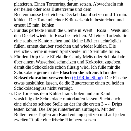
platzieren. Einen Tortenring darum setzen. Abwechseln mit
der hellen oder rosa Buttercreme und dem
Beerenmousse bestreichen. Deckel darauf setzen und 15 min.
kühlen. Die Torte mit einer Krümselschicht bestreichen und
erneut 15 min. kühlen.
Für das perfekte Finish die Creme in Weiß – Rosa – Weiß und
den Deckel wieder in Rosa bestreichen. Mit einer Tortenkarte
eine saubere Kante ziehen und kleine Löcher nachträglich
füllen, erneut darüber streichen und wieder kühlen. Die
restliche Creme in einen Spritzbeutel mit Sterntülle füllen.
Für den Drip Cake Effekt die Candy Melts oder Schokolade
über einem Wasserbad schmelzen und Kokosfett zugeben,
damit die Schokolade schön flüssig wird. Ich fülle mir die
Schokolade gerne in die
Flaschen die ich auch für die
Keksedekoration verwenden
(HIER im Shop)
. Die Flasche
etwas auskühlen lassen, da die Buttercreme einen zu heißen
Schokoladenguss nicht verträgt.
Die Torte aus dem Kühlschrank holen und am Rand
vorsichtig die Schokolade runterlaufen lassen. Sucht euch
eine nicht so schöne Stelle an der ihr die ersten 3 – 4 Drips
testen könnt. Die Drips runterherum auftragen. Mit der
Buttercreme Tupfen am Rand entlang spritzen und auf jeden
zweiten Tupfer eine frische Himbeere setzen.