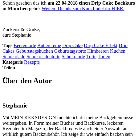
Schon gesehen das ich
am 22.04.2018 einen Drip Cake Backkurs
in München
gebe?
Weitere Details zum Kurs findet ihr HIER.
Zuckersüße Grüße,
eure Stephanie
Tags
Beerentorte
Buttercreme
Drip Cake
Drip Cake Effekt
Drip
Cakes
Geburtstagskuchen
Geburtstagstorte
Himbeeren
Kuchen
Schokolade
Schokoladentorte
Schokotorte
Torte
Torten
Kategorie
Rezepte
Teilen
Über den Autor
Stephanie
Mit MEIN KEKSDESIGN möchte ich dir meine Backgeheimnisse
weitergeben. In Form meiner Bücher und Backkurse, leckeren
Rezepten im Magazin, der Backbox, wie auch einer Auswahl an
wirklich gutem Backzubehör. Ich zeige dir wie einfach backen sein