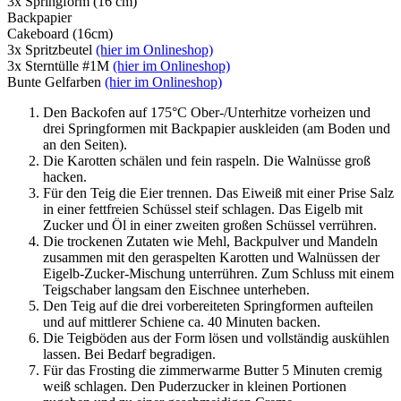
3x Springform (16 cm)
Backpapier
Cakeboard (16cm)
3x Spritzbeutel
(hier im Onlineshop)
3x Sterntülle #1M
(hier im Onlineshop)
Bunte Gelfarben
(hier im Onlineshop)
Den Backofen auf 175°C Ober-/Unterhitze vorheizen und
drei Springformen mit Backpapier auskleiden (am Boden und
an den Seiten).
Die Karotten schälen und fein raspeln. Die Walnüsse groß
hacken.
Für den Teig die Eier trennen. Das Eiweiß mit einer Prise Salz
in einer fettfreien Schüssel steif schlagen. Das Eigelb mit
Zucker und Öl in einer zweiten großen Schüssel verrühren.
Die trockenen Zutaten wie Mehl, Backpulver und Mandeln
zusammen mit den geraspelten Karotten und Walnüssen der
Eigelb-Zucker-Mischung unterrühren. Zum Schluss mit einem
Teigschaber langsam den Eischnee unterheben.
Den Teig auf die drei vorbereiteten Springformen aufteilen
und auf mittlerer Schiene ca. 40 Minuten backen.
Die Teigböden aus der Form lösen und vollständig auskühlen
lassen. Bei Bedarf begradigen.
Für das Frosting die zimmerwarme Butter 5 Minuten cremig
weiß schlagen. Den Puderzucker in kleinen Portionen