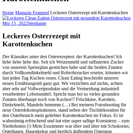
Home
Magazin Featured
Leckeres Osterrezept mit Karottenkuchen
Mrz 15, 2022
Stephanie
Leckeres Osterrezept mit
Karottenkuchen
Der Klassiker unter den Osterrezepten: der Karottenkuchen! Ich
liebe liebe liebe ihn. Seit ich Weizenmehl und raffinierten Zucker
von unserem Speiseplan gestrichen habe und die beiden Zutaten
durch Vollkorndinkelmehl und Rohrohrzucker ersetze, könnten wir
fast jeden Tag Kuchen essen. Clean Eating beschreibt unseren
neuen Ernährungsstil ganz gut. Wir verzichten auf nichts, achten
aber sehr auf Vollwertprodukte und die Vermeidung industriell
verarbeiteter Lebensmittel. Spricht man bei so vielen gesunden
Zutaten überhaupt noch von Kuchen!? Frischkäse, Karotten,
Dinkelmehl, Mandeln hmmmm (…) Bei meinem Fotoshooting für
neue Osterdekoinspirationen, stand neben der Tischdekoration für
den Osterbrunch mein geliebter Karottenkuchen im Fokus. Er ist
wahnsinnig erfrischend und hat eine super saftige Konsistenz – zum
Niederknien (!) Mein Esszimmer war über und über mit Schokoeier,
Osterhasen, Hasenkekse und herrlich duftendem Ostergras