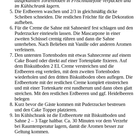
ausgekühlten Tortenböden in Frischhaltefolie verpacken und
im Kühlschrank lagern.
Die Erdbeeren waschen und 2/3 in gleichmäßig dicke
Scheiben schneiden. Die restlichen Früchte für die Dekoration
aufheben.
Für die Creme die Sahne mit Sahnesteif fest schlagen und den
Puderzucker einrieseln lassen. Die Mascarpone in einer
zweiten Schüssel cremig rühren und dann die Sahne
unterheben. Nach Belieben mit Vanille oder anderen Aromen
verfeinern.
Den untersten Tortenboden mit etwas Sahnecreme auf einem
Cake Board oder direkt auf einer Tortenplatte fixieren. Auf
dem Biskuitboden 2 EL Creme verstreichen und die
Erdbeeren eng verteilen, mit dem zweiten Tortenboden
wiederholen und den dritten Biskuitboden oben auflegen. Die
Erdbeertorte mit der restlichen Creme komplett einstreichen
und mit einer Tortenkarte erst rundherum und dann oben glatt
streichen. Mit den restlichen Erdbeeren und ggf. Heidelbeeren
belegen
Kurz bevor die Gäste kommen mit Puderzucker bestreuen
und den Cake Topper platzieren.
Im Kühlschrank ist die Erdbeertorte mit Biskuitboden und
Sahne 2 – 3 Tage haltbar. Ca. 30 Minuten vor dem Verzehr
bei Raumtemperatur lagern, damit die Aromen besser zur
Geltung kommen.