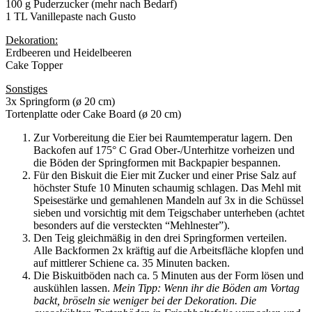
100 g Puderzucker (mehr nach Bedarf)
1 TL Vanillepaste nach Gusto
Dekoration:
Erdbeeren und Heidelbeeren
Cake Topper
Sonstiges
3x Springform (ø 20 cm)
Tortenplatte oder Cake Board (ø 20 cm)
Zur Vorbereitung die Eier bei Raumtemperatur lagern. Den
Backofen auf 175° C Grad Ober-/Unterhitze vorheizen und
die Böden der Springformen mit Backpapier bespannen.
Für den Biskuit die Eier mit Zucker und einer Prise Salz auf
höchster Stufe 10 Minuten schaumig schlagen. Das Mehl mit
Speisestärke und gemahlenen Mandeln auf 3x in die Schüssel
sieben und vorsichtig mit dem Teigschaber unterheben (achtet
besonders auf die versteckten “Mehlnester”).
Den Teig gleichmäßig in den drei Springformen verteilen.
Alle Backformen 2x kräftig auf die Arbeitsfläche klopfen und
auf mittlerer Schiene ca. 35 Minuten backen.
Die Biskuitböden nach ca. 5 Minuten aus der Form lösen und
auskühlen lassen.
Mein Tipp: Wenn ihr die Böden am Vortag
backt, bröseln sie weniger bei der Dekoration. Die