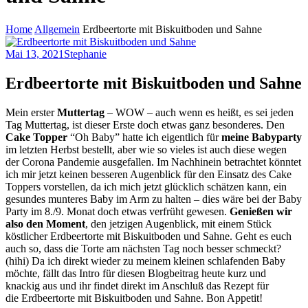
Home
Allgemein
Erdbeertorte mit Biskuitboden und Sahne
Mai 13, 2021
Stephanie
Erdbeertorte mit Biskuitboden und Sahne
Mein erster
Muttertag
– WOW – auch wenn es heißt, es sei jeden
Tag Muttertag, ist dieser Erste doch etwas ganz besonderes. Den
Cake Topper
“Oh Baby” hatte ich eigentlich für
meine Babyparty
im letzten Herbst bestellt, aber wie so vieles ist auch diese wegen
der Corona Pandemie ausgefallen. Im Nachhinein betrachtet könntet
ich mir jetzt keinen besseren Augenblick für den Einsatz des Cake
Toppers vorstellen, da ich mich jetzt glücklich schätzen kann, ein
gesundes munteres Baby im Arm zu halten – dies wäre bei der Baby
Party im 8./9. Monat doch etwas verfrüht gewesen.
Genießen wir
also den Moment
, den jetzigen Augenblick, mit einem Stück
köstlicher Erdbeertorte mit Biskuitboden und Sahne. Geht es euch
auch so, dass die Torte am nächsten Tag noch besser schmeckt?
(hihi) Da ich direkt wieder zu meinem kleinen schlafenden Baby
möchte, fällt das Intro für diesen Blogbeitrag heute kurz und
knackig aus und ihr findet direkt im Anschluß das Rezept für
die Erdbeertorte mit Biskuitboden und Sahne. Bon Appetit!