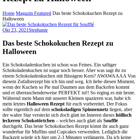
Home
Magazin Featured
Das beste Schokokuchen Rezept zu
Halloween
Okt 23, 2021
Stephanie
Das beste Schokokuchen Rezept zu
Halloween
Ein Schokoladenkuchen ist schon was Feines. Ein saftiger
Schokoladenkuchen ist sogar noch besser. Aber was sagt ihr zu
einem Schokoladenkuchen mit flüssigem Kern? AWAWAAAA Von
diesem Zufallsrezept bin ich hin und weg. Ich liebe diesen Moment,
wenn der Kuchen so Pie mal Daumen aus dem Backofen kommt
und er überraschenderweise PERFEKT ist!! So erging es mir heute.
Während mein Mann mit unserer Kleinen spazieren war, habe ich
mein letztes
Halloween Rezept
für euch vorbereitet. Der Fokus
sollte eigentlich auf dem
schokoladigen Spinnennetz
liegen, aber
der wahre Star versteckt sich doch glatt im Inneren dieses
höllisch
leckeren Schokotörtchen
– welches auch glatt als
Soufflé
durchgeht. Das beste Schokokuchen Rezept könnt ihr auch ganz
wunderbar für Muffins und Cupcakes verwenden. Lediglich die
Backzeit würde ich hier um 2-3 Minuten verlängern. Da ich keine