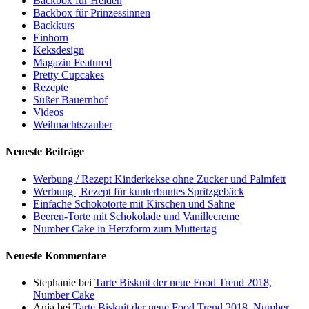
Backbox für Helden
Backbox für Prinzessinnen
Backkurs
Einhorn
Keksdesign
Magazin Featured
Pretty Cupcakes
Rezepte
Süßer Bauernhof
Videos
Weihnachtszauber
Neueste Beiträge
Werbung / Rezept Kinderkekse ohne Zucker und Palmfett
Werbung | Rezept für kunterbuntes Spritzgebäck
Einfache Schokotorte mit Kirschen und Sahne
Beeren-Torte mit Schokolade und Vanillecreme
Number Cake in Herzform zum Muttertag
Neueste Kommentare
Stephanie
bei
Tarte Biskuit der neue Food Trend 2018,
Number Cake
Anja
bei
Tarte Biskuit der neue Food Trend 2018, Number